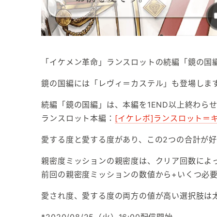
「イケメン革命」ランスロットの続編「鏡の国
鏡の国編には「レヴィ＝カステル」も登場しま
続編「鏡の国編」は、本編を1END以上終わら
ランスロット本編：
[イケレボ]ランスロット＝
愛する度と愛する度があり、この2つの合計が
親密度ミッションの親密度は、クリア回数によ
前回の親密度ミッションの数値から+いくつ必
愛され度、愛する度の両方の値が高い選択肢は