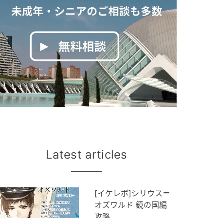
Latest articles
[イケレボ]シリウス＝
オズワルド 鏡の国編
攻略