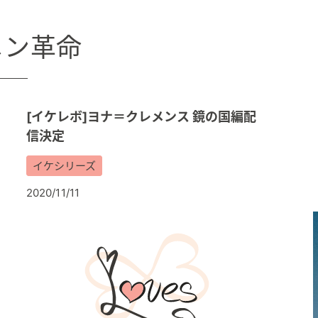
メン革命
[イケレボ]ヨナ＝クレメンス 鏡の国編配
信決定
イケシリーズ
2020/11/11