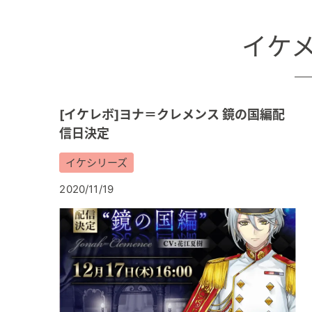
イケ
[イケレボ]ヨナ＝クレメンス 鏡の国編配
信日決定
イケシリーズ
2020/11/19