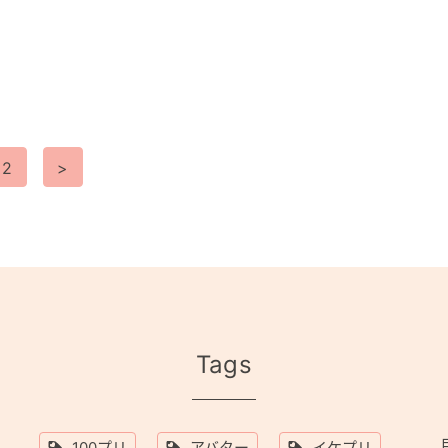
2
>
Tags
100プリ
アバター
イケプリ