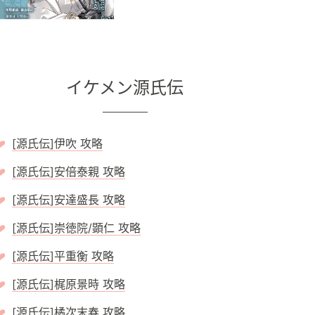
イケメン源氏伝
[源氏伝]伊吹 攻略
[源氏伝]安倍泰親 攻略
[源氏伝]安達盛長 攻略
[源氏伝]崇徳院/顕仁 攻略
[源氏伝]平重衡 攻略
[源氏伝]梶原景時 攻略
[源氏伝]橘次末春 攻略