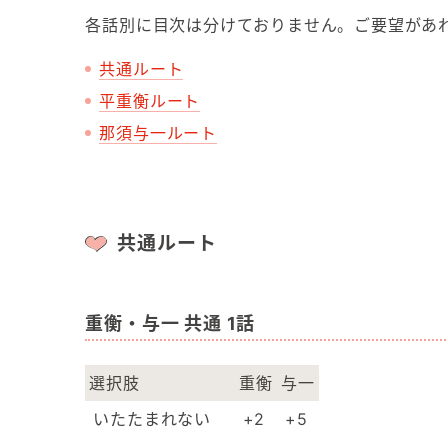
各話別に目次は分けておりません。ご要望があ
共通ルート
平重衡ルート
那須与一ルート
共通ルート
重衡・与一 共通 1話
選択肢
重衡
与一
いたたまれない
+2
+5