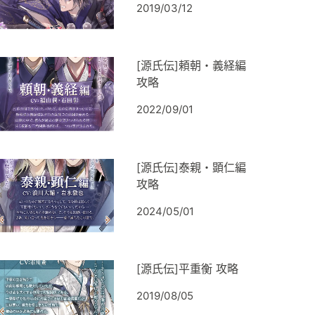
2019/03/12
[源氏伝]頼朝・義経編
攻略
2022/09/01
[源氏伝]泰親・顕仁編
攻略
2024/05/01
[源氏伝]平重衡 攻略
2019/08/05