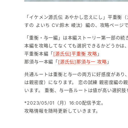
「イケメン源氏伝 あやかし恋えにし」平重衡（た
すの よいち CV:鈴木 崚汰）編の、攻略ページ
「重衡・与一編」は本編ストーリー第一部の続
本編を攻略してなくても選択できるかどうかは
平重衡本編「
[源氏伝]平重衡 攻略
」
那須与一本編「
[源氏伝]那須与一 攻略
」
共通ルートは重衡と与一の両方に好感度があり
は親密度）になります。 恋の試練 親密度編の
います。 重衡、与一各ルートは値が高い選択肢
*2023/05/01（月）16:00配信予定。
攻略情報を随時更新していきます。