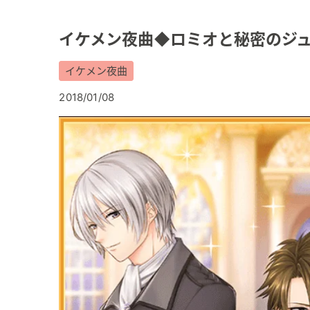
イケメン夜曲◆ロミオと秘密のジ
イケメン夜曲
2018/01/08