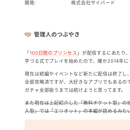
開発:
株式会社サイバード
管理人のつぶやき
「
100日間のプリンセス
」が配信するにあたり
芋づる式でプレイを始めたので、確か2014年
現在は続編やイベントなど新たに配信は終了し
全部攻略済ですが、大好きなアプリでもあるの
ガチャ全部揃うまでは続けようと思ってます。
また現在は上記紹介した「無料チケット型」の
入型」では「エリオット」の本編が読めるみた