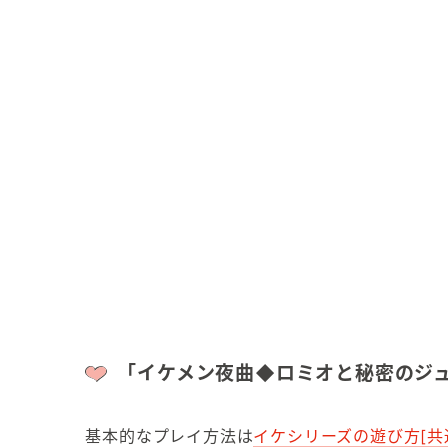
「イケメン夜曲◆ロミオと秘密のジ
基本的なプレイ方法は
イケシリーズの遊び方[共