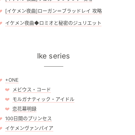
[イケメン夜曲]ローガン＝ブラッドレイ 攻略
イケメン夜曲◆ロミオと秘密のジュリエット
Ike series
+ONE
メビウス・コード
モルガナティック・アイドル
恋花幕明録
100日間のプリンセス
イケメンヴァンパイア