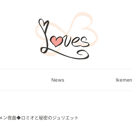
News
Ikemen 
メン夜曲◆ロミオと秘密のジュリエット