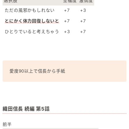
選択肢
至福度
激情度
ただの風邪かもしれない
+7
+3
とにかく体力回復しないと
+7
+7
ひとりでいると考えちゃう
+3
+7
愛度90以上で信長から手紙
織田信長 続編 第5話
前半