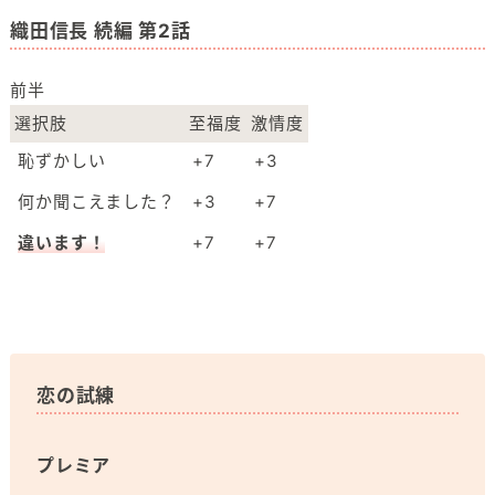
織田信長 続編 第2話
前半
選択肢
至福度
激情度
恥ずかしい
+7
+3
何か聞こえました？
+3
+7
違います！
+7
+7
恋の試練
プレミア