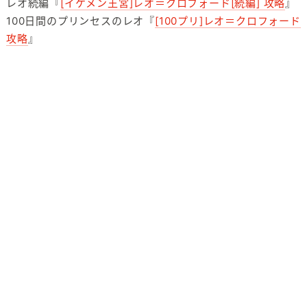
レオ続編『
[イケメン王宮]レオ＝クロフォード[続編] 攻略
』
100日間のプリンセスのレオ『
[100プリ]レオ＝クロフォード
攻略
』