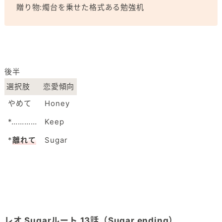
贈り物:燭台を乗せた格式ある勉強机
後半
選択肢
恋愛傾向
やめて
Honey
*…………
Keep
*
離れて
Sugar
レオ Sugarルート 13話（Sugar ending）