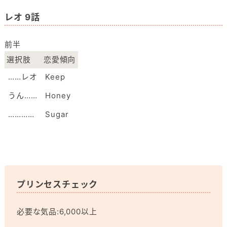
レオ 9話
前半
選択肢
恋愛傾向
……レオ
Keep
うん……
Honey
…………
Sugar
プリンセスチェック
必要な気品:6,000以上