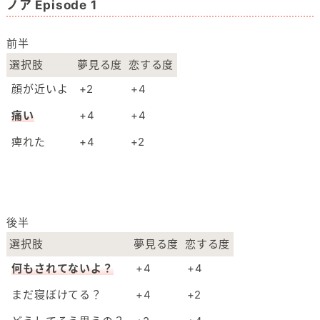
ノア Episode 1
前半
選択肢
夢見る度
恋する度
顔が近いよ
+2
+4
痛い
+4
+4
痺れた
+4
+2
後半
選択肢
夢見る度
恋する度
何もされてないよ？
+4
+4
まだ寝ぼけてる？
+4
+2