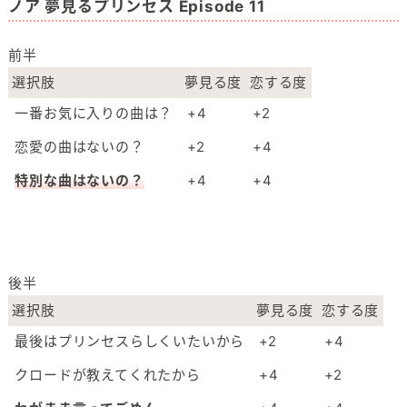
ノア 夢見るプリンセス Episode 11
前半
選択肢
夢見る度
恋する度
一番お気に入りの曲は？
+4
+2
恋愛の曲はないの？
+2
+4
特別な曲はないの？
+4
+4
後半
選択肢
夢見る度
恋する度
最後はプリンセスらしくいたいから
+2
+4
クロードが教えてくれたから
+4
+2