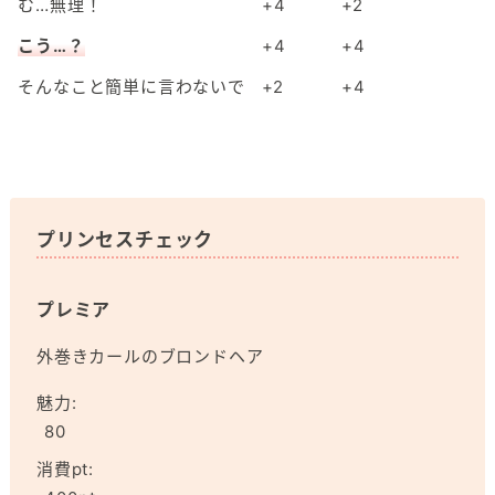
む…無理！
+4
+2
こう…？
+4
+4
そんなこと簡単に言わないで
+2
+4
プリンセスチェック
プレミア
外巻きカールのブロンドヘア
魅力:
80
消費pt: