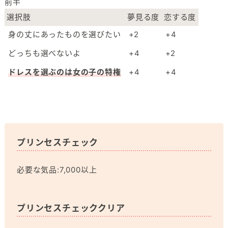
前半
選択肢
夢見る度
恋する度
身の丈にあったものを選びたい
+2
+4
どっちも選べないよ
+4
+2
ドレスを選ぶのは女の子の特権
+4
+4
プリンセスチェック
必要な気品:7,000以上
プリンセスチェッククリア