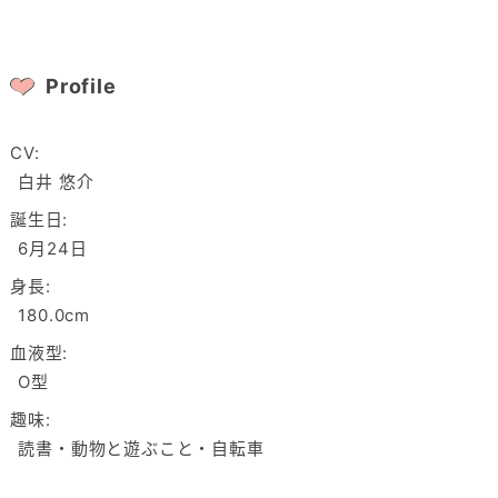
Profile
CV:
白井 悠介
誕生日:
6月24日
身長:
180.0cm
血液型:
O型
趣味:
読書・動物と遊ぶこと・自転車