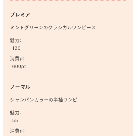
プレミア
ミントグリーンのクラシカルワンピース
魅力:
120
消費pt:
600pt
ノーマル
シャンパンカラーの半袖ワンピ
魅力:
55
消費pt: