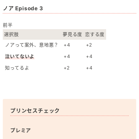
ノア Episode 3
前半
選択肢
夢見る度
恋する度
ノアって案外、意地悪？
+4
+2
泣いてないよ
+4
+4
知ってるよ
+2
+4
プリンセスチェック
プレミア