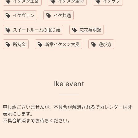
イケメン王宮
イケメン革命
イケラブ
イケヴァン
イケ共通
スイートルームの眠り姫
恋花幕明録
所持金
新章イケメン大奥
遊び方
Ike event
申し訳ございませんが、不具合が解消されるでカレンダーは非
表示にします。
不具合解消までお待ちください。