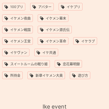
100プリ
アバター
イケプリ
イケメン夜曲
イケメン幕末
イケメン戦国
イケメン源氏伝
イケメン王宮
イケメン革命
イケラブ
イケヴァン
イケ共通
スイートルームの眠り姫
恋花幕明録
所持金
新章イケメン大奥
遊び方
Ike event